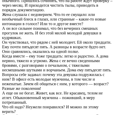
обычного. Пришлось сочинять, что на работе ждут проверку –
через месяц. И приходится чистить тылы, приводить в
порядок документацию.
Жена слушала с недоверием. Что-то ее смущало: или
необычный блеск в глазах, или странные – какие-то новые
интонации в голосе? Или то и другое вместе?
А он все сильнее понимал, что без вечерних смешных
прогулок не жить. И без этой милой молодой девушки в
кудряшках.
Он чувствовал, что рядом с ней молодеет. Ей около тридцати.
Ему почти пятьдесят пять. А разницы в возрасте будто нет.
Они сравнялись, оказались на одной полке.
Когда вместе – ему тоже тридцать: легко и радостно. А дома
нервно, тяжело и угрюмо. Жена с ее вечно сведенными
бровями, с разговорами о печальном, с тяжелыми
несмешными шутками и ворчаньем. Дома ему пятьдесят пять.
Вопросы себе задавал: почему эта девушка подружилась с
ним? В офисе есть молодые мужчины, в том числе и
неженатые. Зачем ей общаться с ним, у которого — возраст?
Разные же поколения!
А еще он не богат. Живет, как все. Не красавец, телом не
атлет. Обыкновенный мужчина – поживший, в меру
потрепанный.
Что ей надо? Неужели понравился? И можно ли этому
верить?