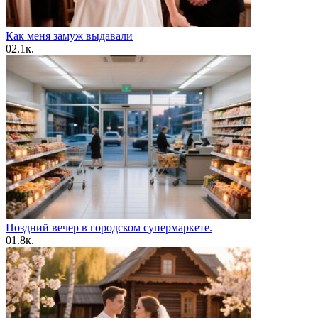
Как меня замуж выдавали
0
2.1к.
Поздний вечер в городском супермаркете.
0
1.8к.