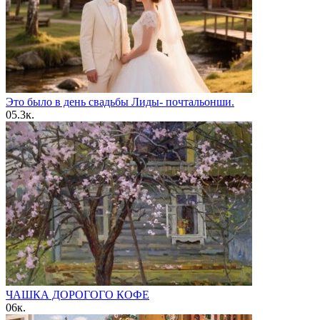
Это было в день свадьбы Лиды- почтальонши.
0
5.3к.
ЧАШКА ДОPОГОГО КОФЕ
0
6к.