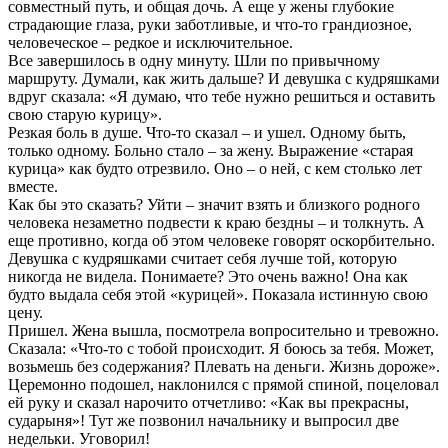
совместный путь, и общая дочь. А еще у жены глубокие
страдающие глаза, руки заботливые, и что-то грандиозное,
человеческое – редкое и исключительное.
Все завершилось в одну минуту. Шли по привычному
маршруту. Думали, как жить дальше? И девушка с кудряшками
вдруг сказала: «Я думаю, что тебе нужно решиться и оставить
свою старую курицу».
Резкая боль в душе. Что-то сказал – и ушел. Одному быть,
только одному. Больно стало – за жену. Выражение «старая
курица» как будто отрезвило. Оно – о ней, с кем столько лет
вместе.
Как бы это сказать? Уйти – значит взять и близкого родного
человека незаметно подвести к краю бездны – и толкнуть. А
еще противно, когда об этом человеке говорят оскорбительно.
Девушка с кудряшками считает себя лучше той, которую
никогда не видела. Понимаете? Это очень важно! Она как
будто выдала себя этой «курицей». Показала истинную свою
цену.
Пришел. Жена вышла, посмотрела вопросительно и тревожно.
Сказала: «Что-то с тобой происходит. Я боюсь за тебя. Может,
возьмешь без содержания? Плевать на деньги. Жизнь дороже».
Церемонно подошел, наклонился с прямой спиной, поцеловал
ей руку и сказал нарочито отчетливо: «Как вы прекрасны,
сударыня»! Тут же позвонил начальнику и выпросил две
недельки. Уговорил!