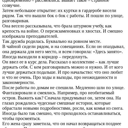
одновременно – рассмеялись. Бывает такое – странное
созвучие.
Затем небольшое открытие: их куртки в гардеробе висели
рядом. Так что вышли бок о бок с работы. И пошли по улице,
разговаривая.
Она весело рассказывала, что брала штурмом учебу, как
крепость на войне. О переэкзаменовках и хвостах. И смешно
изображала преподавателей.
Так дружба родилась. Буквально на ровном месте.
В чайной сидели рядом, и на совещаниях. Если он опаздывал,
она держала для него место, и всем говорила: «Здесь занято».
Иногда выходили в коридор – передохнуть.
Он ввел ее в курс дела. Рассказал о коллективе – как лучше
держать себя. С кем разговаривать можно и нужно. И от кого
лучше держаться подальше. И про начальство: что оно любит
и что не очень. Про ходы и выходы, про неожиданности и
закономерности.
После работы по домам не спешили. Медленно шли по улице.
Фантазировали и смеялись. Например, про необитаемый
остров. Выжить как? Сначала придумывал он, затем она. На
глазах рождались чудесные смешные истории, которые
обрастали новыми подробностями, росли, как комья из снега.
Иногда было так смешно, что приходилось останавливаться,
чтобы просмеяться.
Его жена сразу заметила, что он начал возвращаться позднее