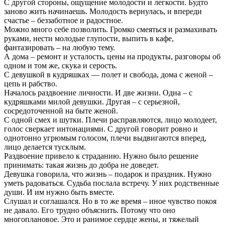
С другой стороны, ощущение молодости и легкости. Будто
заново жить начинаешь. Молодость вернулась, и впереди
счастье – беззаботное и радостное.
Можно много себе позволить. Громко смеяться и размахивать
руками, нести молодые глупости, выпить в кафе,
фантазировать – на любую тему.
А дома – ремонт и усталость, цены на продукты, разговоры об
одном и том же, скука и серость.
С девушкой в кудряшках — полет и свобода, дома с женой –
цепь и рабство.
Началось раздвоение личности. И две жизни. Одна – с
кудряшками милой девушки. Другая – с серьезной,
сосредоточенной на быте женой.
С одной смех и шутки. Плечи расправляются, лицо молодеет,
голос сверкает интонациями. С другой говорит ровно и
однотонно угрюмым голосом, плечи выдвигаются вперед,
лицо делается тусклым.
Раздвоение привело к страданию. Нужно было решение
принимать: такая жизнь до добра не доведет.
Девушка говорила, что жизнь – подарок и праздник. Нужно
уметь радоваться. Судьба послала встречу. У них родственные
души. И им нужно быть вместе.
Слушал и соглашался. Но в то же время – иное чувство покоя
не давало. Его трудно объяснить. Потому что оно
многоплановое. Это и ранимое сердце жены, и тяжелый