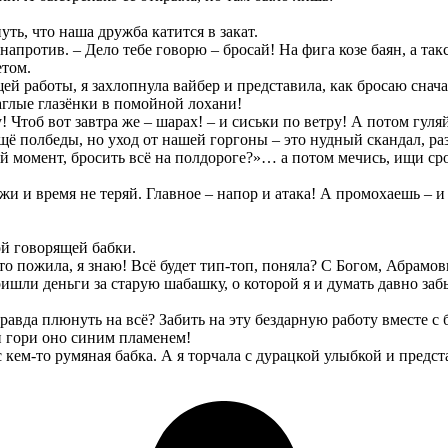
ь, что наша дружба катится в закат.
напротив. – Дело тебе говорю – бросай! На фига козе баян, а та
етом.
ей работы, я захлопнула вайбер и представила, как бросаю сн
 наглые глазёнки в помойной лохани!
у! Чтоб вот завтра же – шарах! – и сиськи по ветру! А потом гуля
щё полбеды, но уход от нашей горгоны – это нудный скандал, раз
ый момент, бросить всё на полдороге?»… а потом мечись, ищи с
жи и время не теряй. Главное – напор и атака! А промохаешь – и
ой говорящей бабки.
-то пожила, я знаю! Всё будет тип-топ, поняла? С Богом, Абрамов
шли деньги за старую шабашку, о которой я и думать давно забы
равда плюнуть на всё? Забить на эту бездарную работу вместе с
 и гори оно синим пламенем!
с кем-то румяная бабка. А я торчала с дурацкой улыбкой и пред