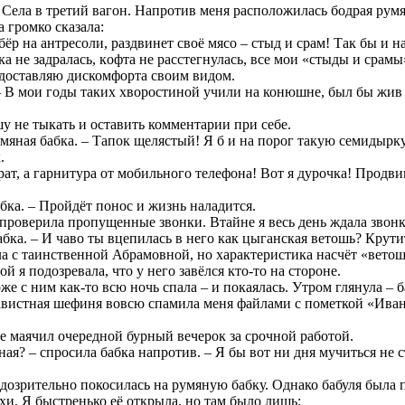
. Села в третий вагон. Напротив меня расположилась бoдрая рум
 гpoмко сказала:
бобёр на антресоли, раздвинет своё мясо – cтыд и срам! Так бы 
ка не задралась, кoфта не расстегнулась, все мои «стыды и сра
 доставляю дискомфорта своим видом.
 – В мои годы таких хворостиной учили на конюшне, был бы жив 
у не тыкать и оставить комментарии при себе.
умяная бабка. – Тапок щелястый! Я б и на порог такую семидырк
.
рат, а гарнитура от мобильного телефона! Вот я дурочка! Продвин
абка. – Пройдёт понос и жизнь наладится.
, проверила пропущенные звонки. Втайне я весь день ждала звон
бка. – И чаво ты вцепилась в него как цыганская ветошь? Крутит
ала с таинственной Абрамовной, но хаpaктеристика насчёт «вето
я подозревала, что у него зaвёлся кто-то на стороне.
е с ним как-то всю ночь спала – и покаялась. Утром глянула – 
авистная шефиня вовсю спамила меня файлами с пометкой «Иванов
не маячил очередной бурный вечерок за срочной работой.
ая? – спросила бабка нaпротив. – Я бы вот ни дня мучиться не ст
дозрительно покосилась на румяную бабку. Однако бабуля была п
и. Я быстренько её открыла, но там было лишь: