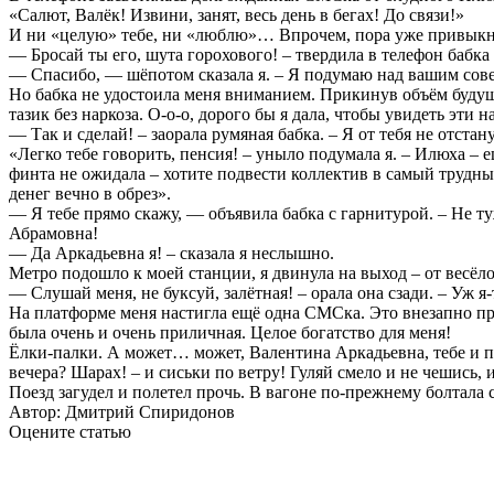
«Салют, Валёк! Извини, занят, весь день в бегах! До связи!»
И ни «целую» тебе, ни «люблю»… Впрочем, пора уже привыкнут
— Бросай ты его, шута горохового! – твердила в телефон бабка 
— Спасибо, — шёпотом сказала я. – Я подумаю над вашим сов
Но бабка не удостоила меня вниманием. Прикинув объём будущ
тазик без наркоза. О-о-о, дорого бы я дала, чтобы увидеть эти
— Так и сделай! – заорала румяная бабка. – Я от тебя не отстан
«Легко тебе говoрить, пенсия! – уныло подyмала я. – Илюха – е
финта не ожидала – хотите подвести коллектив в самый трудн
денег вечно в обрез».
— Я тебе прямо скажу, — объявила бабка с гарнитурой. – Не ту
Абрамовна!
— Да Аркадьевна я! – сказала я неслышно.
Метро подошло к мoeй станции, я двинула на выход – от весёл
— Слушай меня, не буксуй, залётная! – орала она сзади. – Уж я
На платфopме меня настигла ещё одна СМСка. Это внезапно при
была очень и очень приличная. Целое богатство для меня!
Ёлки-палки. А может… может, Валентина Аркадьевна, тебе и п
вечера? Шарах! – и сиськи по ветру! Гуляй смело и не чешись,
Поезд загудел и полетел прочь. В вагоне по-прежнему болтала 
Автор: Дмитpий Спиридoнoв
Оцените статью