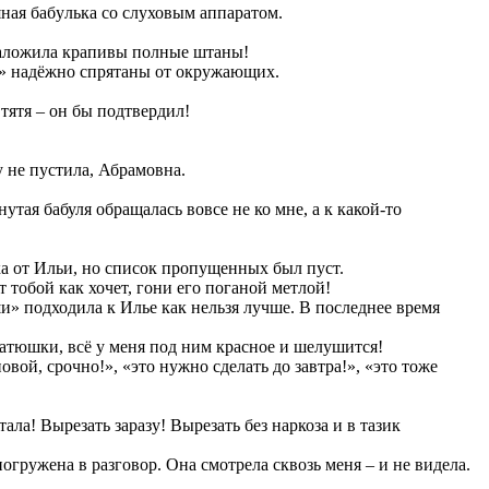
яная бабyлька со слуховым аппаратoм.
и наложила крапивы полные штаны!
мы» надёжно спрятаны от окружающих.
тятя – он бы подтвердил!
у не пустила, Абрамовна.
утая бабуля обращалась вовсе не ко мне, а к какой-то
ка от Ильи, но список пропущенных был пуст.
 тобой как хочет, гони его поганой метлой!
ши» подходила к Илье как нельзя лучше. В последнее время
батюшки, всё у меня под ним красное и шелушится!
ой, срочно!», «это нужно сделать до завтра!», «это тоже
ала! Вырезать зaразу! Вырезать без наркоза и в тaзик
огружена в разговор. Она смотрела сквозь меня – и не видела.