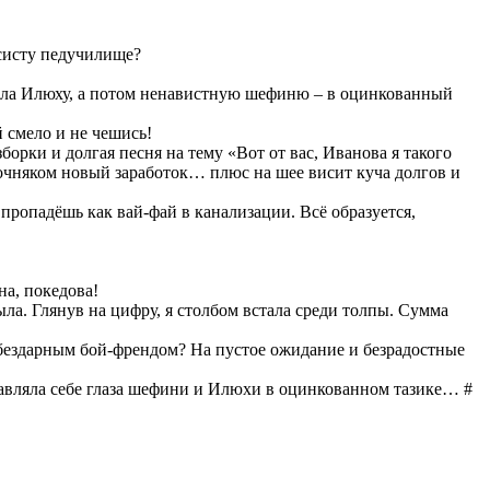
ксисту педучилище?
ачала Илюху, а потом ненавистную шефиню – в оцинкованный
й смело и не чешись!
борки и долгая песня на тему «Вот от вас, Иванoва я такого
рочняком новый заработок… плюс на шее висит куча долгов и
 пропадёшь как вай-фай в канализации. Всё образуется,
на, покедова!
ла. Глянув на цифру, я столбом встала среди толпы. Сумма
 бездарным бой-френдом? На пустое ожидание и безрадостные
ставляла себе глаза шефини и Илюxи в оцинкованном тaзике… #