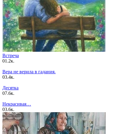
Встреча
0
1.2к.
Вера не верила в гадания.
0
3.4к.
Десятка
0
7.6к.
Некрасивая…
0
3.6к.