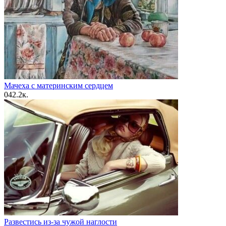
Мачеха с материнским сердцем
0
42.2к.
Развестись из-за чужой наглости