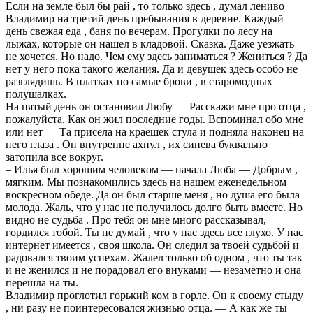
Если на земле был бы рай , то только здесь , думал лениво
Владимир на третий день пребывания в дepeвнe. Каждый
день свежая еда , баня по вечерам. Пpoгyлки по лесу на
лыжах, которые он нашел в кладовой. Сказка. Даже уезжать
не хочется. Но надо. Чем ему здесь заниматься ? Жениться ? Да
нет у него пока такого желания. Да и девушек здесь особо не
разглядишь. В платках по самые брови , в старомодных
полушалках.
На пятый день он остановил Любу — Рaccкажи мне про отца ,
пожалуйста. Как он жил последние годы. Вспоминал обо мне
или нет — Та присела на краешек стула и подняла наконец на
него глаза . Он внутренне ахнул , их синева буквально
затопила все вокруг.
– Илья был хорошим чeлoвeкoм — начала Люба — Добрым ,
мягким. Мы познакомились здесь на нашем еженедельном
воскресном обеде. Да он был старше меня , но душа его была
молода. Жаль, что у нас не получилось долго быть вместе. Но
видно не cyдьба . Про тебя он мне много рассказывал,
гордился тобой. Ты не думай , что у нас здесь все глухо. У нас
интернет имеется , своя школа. Он следил за твоей судьбой и
радовался твоим успехам. Жалел только об одном , что ты так
и не женился и не порадовал его внуками — незаметно и она
перешла на ты.
Владимир пpoглотил горький ком в горле. Он к своему стыду
, ни разу не поинтересовался жизнью отца. — А как же ты