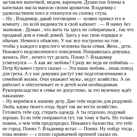
заставлен выпечкой, медом, вареньем. Душистые блины в
капельках масла манили своим ароматом. Владимир с
удовольствием поел и откинулся на спинку стула.
– Ну , Владимир, давай поговорим — хозяин привел его в
комнату , по всей видимости в свой кабинет . — Я начну без
экивоков . Думаю , что жить ты здесь не собиpaeшься , так что
продавай дом и езжай домой. Здесь у нас свои порядки и
обычаи. Немного объясню. У нас все построено на том ,
чтобы у каждого взрослого человека была семья. Жена , дети.
Никакого недозволенного поведения. Понравилась девушка,
женись. Нет , нечего тут делать. Понял ?- Владимир
усмехнулся — А как же любовь? Сразу же ведь не поймёшь —
Петр Кузьмич строго сказал — Эта ваша любовь , лишь повод
для греха. А у нас девушки растут уже подготовленными к
семейной жизни. Они уважают мужа , ведут хозяйство. А он
работает и обеспечивает ее и детей всем необходимым.
Рукоприкладство в семье не допустимо, за это мужчину ждёт
наказание.
– Ну вернёмся к нашему делу. Даю тебе неделю для раздумий.
Люба, вдова твоего отца, будет так же вести хозяйство.
Готовить тебе еду, стирать одежду. А ты отдохни, подумай
хорошо. Если тебе понравится тут, так тому и быть. Но только
помни, о чем тебя предупредил. Никакого баловства, это тебе
не город. Понял ?- Владимир встал — Понял. Ну пойду тогда ,
пока можно — с плохо скрываемой иронией сказал он.