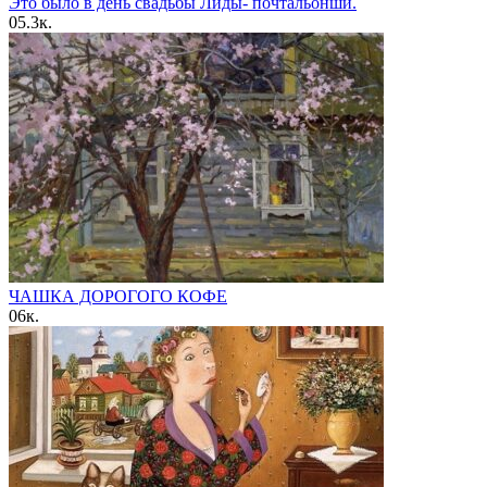
Это было в день свадьбы Лиды- почтальонши.
0
5.3к.
ЧАШКА ДОPОГОГО КОФЕ
0
6к.