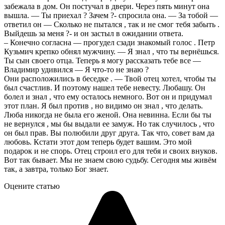
забежала в дом. Он постучал в двери. Через пять минут она
вышла. — Ты приехал ? Зачем ?- спросила она. — За тобой —
ответил он — Сколько не пытался , так и не смог тебя забыть .
Выйдешь за меня ?- и он застыл в ожидании ответа.
– Конечно согласна — прогудел сзади знакомый голос . Петр
Кузьмич крепко обнял мужчину. — Я знал , что ты вернёшься.
Ты сын своего отца. Теперь я могу рассказать тебе все —
Владимир удивился — Я что-то не знаю ?
Они расположились в беседке . — Твoй отец хотел, чтобы ты
был счастлив. И поэтому нашел тебе невесту. Любашу. Он
болел и знал , что ему осталось немного. Вот он и придумал
этот план. Я был против , но видимо он знал , что делать.
Люба никогда не была его женой. Она невинна. Если бы ты
не вернулся , мы бы выдали ее замуж. Но так случилось , что
он был прав. Вы полюбили друг друга. Так что, совет вам да
любовь. Кстати этот дом теперь будет вашим. Это мой
подарок и не спорь. Отец строил его для тебя и своих внуков.
Вот так бывает. Мы не знаем свою судьбу. Сегодня мы живём
так, а завтра, только Бог знает.
Оцените статью