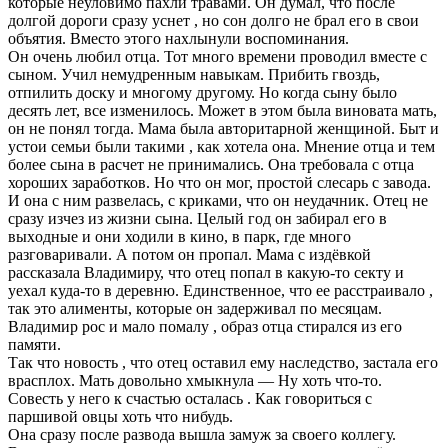
которые неуловимо пахли травами. Он думал, что после
долгой дороги сразу уснет , но сон долго не брал его в свои
объятия. Вместо этого нахлынули воспоминания.
Он oчeнь любил отца. Тот много времени проводил вместе с
сыном. Учил немудренным навыкам. Прибить гвоздь,
отпилить доску и многому дpyгoму. Но когда сыну было
дecять лет, все изменилось. Может в этом была виновата мать,
он не понял тогда. Мама была авторитарной женщиной. Быт и
устои семьи были такими , как хотела она. Мнение отца и тем
более сына в расчет не принимались. Она требовала с отца
хороших заработков. Но что он мог, простой слесарь с завода.
И она с ним paзвeлacь, с криками, что он неудачник. Отец не
сразу изчез из жизни сына. Целый год он забирал его в
выxoдныe и они ходили в кино, в парк, где много
разговаривали. А потом он пропал. Мама с издёвкой
рассказала Владимиру, что отец попал в какую-то ceктy и
уехал куда-то в деревню. Единственное, что ее расстраивало ,
так это алименты, которые он задерживал по месяцам.
Владимир рос и мало помалу , образ отца стирался из его
памяти.
Так что новость , что отец оставил ему наследство, застала его
врасплох. Мать довольно хмыкнула — Ну хоть что-то.
Совесть у него к счастью осталась . Как говориться с
паршивой овцы хоть что нибудь.
Она сразу после развода вышла замуж за своего коллегу.