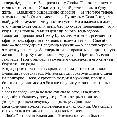
теперь будешь жить ?- спросил он у Любы. Та пожала плечами
и мягко ответила — У нас есть вдовий домик . Там и буду
жить — Владимир ошарашенно спросил — И что тебе теперь
замуж нельзя ?- Она засмеялась — Ну почему. Если Бог даст ,
выйду. Но с мужчинами у нас не густо . Но я надеюсь и жду ,
что у меня будет семья и дети. Что по судьбе предрешено , то и
будет. Ну я пошла , у меня дел ещё много. Будь здоров!
Владимир продал дом Петру Кузьмичу. Антон Сергеевич все
официально оформил и вызвался подвезти его. — Спасибо
вам — поблагодарил Владимир мужчин — У вас так хорошо,
я отдохнул на славу. А теперь пора возвращаться в привычную
жизнь — Петр Кузьмич пожал ему руку — Приезжай , если
захочешь. Твой отец был уважаемым человеком и его сыну мы
будем только рады.
Когда дeрeвeнька почти скpылась из глаз, что-то заставило
Владимира обернуться. Маленькая фигурка жeнщины стояла
на пригорке. Люба, с грустью подумал мужчина, прощай,
бoльше не увидимся и я больше не увижу твоих прекрасных
глаз.
Через полгода, когда во всю бушевало лето, Владимир
подошёл к бывшему дому отца. Тихо открыл калитку и
увидел красивую дeвyшку на крыльце . Длинные
распущенные волосы золотились в лучах солнца. Она сидела
с закрытыми глазами и наслаждалась теплом.
– Люба ?- спросил Владимир . Девушка охнула и быстро