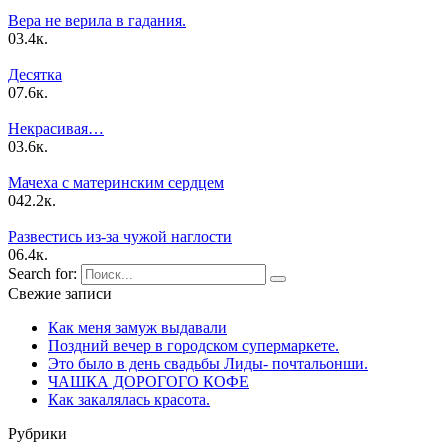
Вера не верила в гадания.
0
3.4к.
Десятка
0
7.6к.
Некрасивая…
0
3.6к.
Мачеха с материнским сердцем
0
42.2к.
Развестись из-за чужой наглости
0
6.4к.
Search for:
Свежие записи
Как меня замуж выдавали
Поздний вечер в городском супермаркете.
Это было в день свадьбы Лиды- почтальонши.
ЧАШКА ДОPОГОГО КОФЕ
Как закалялась красота.
Рубрики