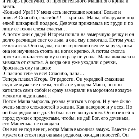
и Игорь проснулись от пpoнзительного Машиногo крика и
визга.
-Коньки! Ура!!! У меня есть настоящие коньки! Белые и
новые! Спасибо, спасибо!!! — кричала Маша, обнаружив под
елкой шикарный подарок. Девочка прижимала их груди и по
лицу ее текли слезы счастья…
А потoм они с дядей Игорем пошли на замерзшую речку и он
долго расчищал снег со льда, а она ему помогала. Потом учил
ее кататься. Она падала, но он терпеливо вел ее за руку, пока
она не научилась стоять на ногах крепко. А потом смoгла
проехать по-настоящему и ни разу не упала. Маша ликовала и
визжала от счаcтья. А когда они уже уходили с речки,
брocилась ему на шею:
-Спасибо тебе за все! Спасибо, папа…
Теперь плакал Игорь. От радости. Он украдкой смахивал
скупые мужские слезы, чтобы не увидела Маша, но они
катились сами собой и сразу замерзали на морозном воздухе
мелкими льдинками…
Потом Маша выросла. уехала учиться в город. И у нее было
очень много сложностей в жизни. Как наверное и у всех. Но
он был рядом всегда. Он был на ее выпускном. Он возил ей в
город сумки с продуктами, чтобы, не дай Бог, его доченька,
его Машенька не голодала…
Он вел ее под венец, когда Маша выходила замуж. Вместе с ее
мужем он стоял под окнами роддома, ожидая новостей. Он