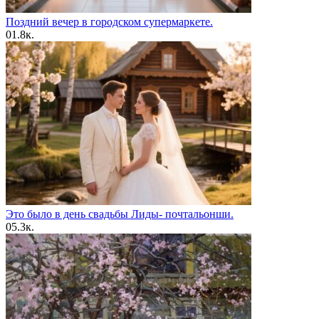
Поздний вечер в городском супермаркете.
0
1.8к.
Это было в день свадьбы Лиды- почтальонши.
0
5.3к.