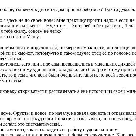
бще, ты зачем в детский дом пришла работать? Ты что думала, ч
 здесь не по своей воле! Мне практику пройти надо, а если не п
спитании ты значит… Ну, что ж… Хорошей тебе практики, Лена…
 тебе скажу, совсем не легко!
ела на тётю Машу.
оприбывших и поручили ей, по мере возможности, детей социали
пойти не сможет, потому-что в таком случае отец её по головке 
несчастные.
прятались, зато при виде еды превращались в маленьких дикарей
 её собственному удивлению, она довольно быстро к этому привык
, то к тому, что дети были очень запуганы и, по всей вероятнос
к-то легко.
тихоньку открываться и рассказывать Лене истории из своей жиз
оме. Фрукты и вовсе, по началу, не знала как есть и отказывала
го шрамов, но откуда они Поля не рассказывала, но понемногу, п
ём делала это систематически…
е заметила, как стала ходить на работу с удовольствием.
вствовала к ним привязанность и большое сочувствие. Каждого из