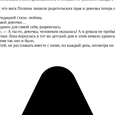
 что мать Полины лишили родительских прав и девочка теперь ид
мендацией стала- любовь.
нькой девочки…
данно для самой себя, разревелась.
 — А ты-то, девочка, человеком оказалась! А я думала не проб
ики Лена вернулась в тот же детский дом и этим немало удивила 
ремя так оно и было.
й, не раз плакать вместе с ними, но каждый день, несмотря ни н