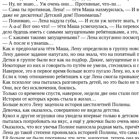
— Ну, не знаю… Уж очень они… Противные, что-ли…
— Сама ты противная, Лена! — тётя Маша нахмурилась, — И воо
даже не дискотека! Детский дом! Понимаешь?
— Понимаю, — Лена надула губы, — И если уж хотите знать, то я
— А-а-а! Вот оно что! — тётя Маша усмехнулась, — На перево
дело будешь иметь с самыми запущенными ребятишками, а это, я
— С какими такими запущенными? — Лена испуганно посмотр
— А после и узнаешь…
Как и предполагала тётя Маша, Лену определили в группу нов
Лену данное задание напугало, но она знала, что на попятный 
Детки в группе были все как на подбор. Дикие, запущенные и 
Некоторые из них и говорить-то путём не умели, стеснялись и 
Наверное, это в первое время больше всего пугало Лену, но, к
Если к тому отношению ребятишек к еде Лена смогла привыкнуть
Как психолог она пыталась разговорить детей, но это было не та
Они, все без исключения, боялись.
Только со временем спустя, наверное, недели две они стали по
Истории от которых кровь стыла в жилах…
Больше всего Лену зацепила история шестилетней Полины.
Девочка, как оказалось, совершенно не видела детства.
Кукол и другие игрушки она увидела впервые только в детском д
пыталась попробовать на вкус, а ещё у девочки было очень мно
Оказалось, что все увечья Полине наносила родная мать, прич
Лена до такой степени прониклась историей Полины, что сама н
Ей больше не были противны эти дети, напротив, теперь она чу