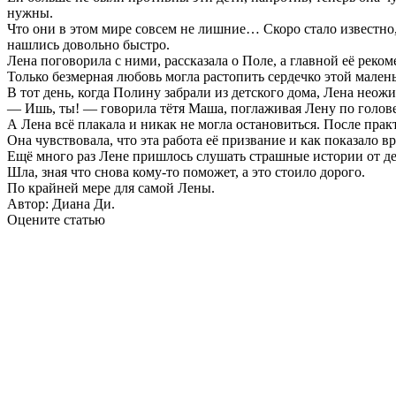
нужны.
Что они в этом мире совсем не лишние… Скоро стало известно,
нашлись довольно быстро.
Лена поговорила с ними, рассказала о Поле, а главной её реко
Только безмерная любовь могла растопить сердечко этой мале
В тот день, когда Полину забрали из детского дома, Лена неожи
— Ишь, ты! — говорила тётя Маша, поглаживая Лену по голове,
А Лена всё плакала и никак не могла остановиться. После практ
Она чувствовала, что эта работа её призвание и как показало в
Ещё много раз Лене пришлось слушать страшные истории от дете
Шла, зная что снова кому-то поможет, а это стоило дорого.
По крайней мере для самой Лены.
Автор: Диана Ди.
Оцените статью