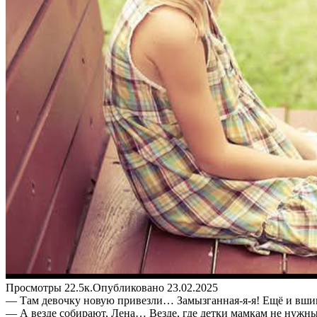
Просмотры
22.5к.
Опубликовано
23.02.2025
— Там девочку новую привезли… Замызганная-я-я! Ещё и вшив
— А везде собирают, Лена… Везде, где детки мамкам не нуж