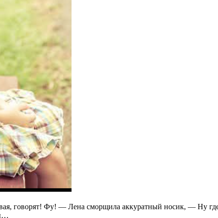
ая, говорят! Фу! — Лена сморщила аккуратный носик, — Ну где
ны…