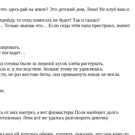
то здесь рай на земле? Это детский дом, Лена! Не клуб ваш и
ройду, то отец помогать не будет! Так и сказал!
 Только знаешь что… Если сюда тебя папа пристроил, значит
зировать.
не погладит…
 и готовы были за лишний кусок хлеба растерзать.
ла и, в последствие, больше этому не удивлялась.
ти, не раз жестоко биты, она привыкнуть никак не могла.
ни.
сь от них наотрез, а вот фломастеры Поля наоборот долго
отихоньку Лене всё же удалось разговорить девочку.
 них ей хотелось обнять, утешить, показать, что они кому-то