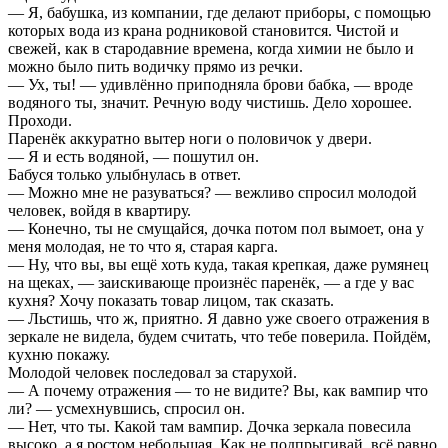
— Я, бабушка, из компании, где делают приборы, с помощью
которых вода из крана родниковой становится. Чистой и
свежей, как в стародавние времена, когда химии не было и
можно было пить водичку прямо из речки.
— Ух, ты! — удивлённо приподняла брови бабка, — вроде
водяного ты, значит. Речную воду чистишь. Дело хорошее.
Проходи.
Паренёк аккуратно вытер ноги о половичок у двери.
— Я и есть водяной, — пошутил он.
Бабуся только улыбнулась в ответ.
— Можно мне не разуваться? — вежливо спросил молодой
человек, войдя в квартиру.
— Конечно, ты не смущайся, дочка потом пол вымоет, она у
меня молодая, не то что я, старая карга.
— Ну, что вы, вы ещё хоть куда, такая крепкая, даже румянец
на щеках, — заискивающе произнёс паренёк, — а где у вас
кухня? Хочу показать товар лицом, так сказать.
— Льстишь, что ж, приятно. Я давно уже своего отражения в
зеркале не видела, будем считать, что тебе поверила. Пойдём,
кухню покажу.
Молодой человек последовал за старухой.
— А почему отражения — то не видите? Вы, как вампир что
ли? — усмехнувшись, спросил он.
— Нет, что ты. Какой там вампир. Дочка зеркала повесила
высоко, а я ростом небольшая. Как не подпрыгивай, всё равно