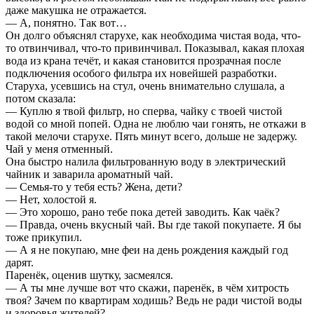
даже макушка не отражается.
— А, понятно. Так вот…
Он долго объяснял старухе, как необходима чистая вода, что-
то отвинчивал, что-то привинчивал. Показывал, какая плохая
вода из крана течёт, и какая становится прозрачная после
подключения особого фильтра их новейшей разработки.
Старуха, усевшись на стул, очень внимательно слушала, а
потом сказала:
— Куплю я твой фильтр, но сперва, чайку с твоей чистой
водой со мной попей. Одна не люблю чаи гонять, не откажи в
такой мелочи старухе. Пять минут всего, дольше не задержу.
Чай у меня отменный.
Она быстро налила фильтрованную воду в электрический
чайник и заварила ароматный чай.
— Семья-то у тебя есть? Жена, дети?
— Нет, холостой я.
— Это хорошо, рано тебе пока детей заводить. Как чаёк?
— Правда, очень вкусный чай. Вы где такой покупаете. Я бы
тоже прикупил.
— А я не покупаю, мне феи на день рождения каждый год
дарят.
Паренёк, оценив шутку, засмеялся.
— А ты мне лучше вот что скажи, паренёк, в чём хитрость
твоя? Зачем по квартирам ходишь? Ведь не ради чистой воды
и здоровья жителей?