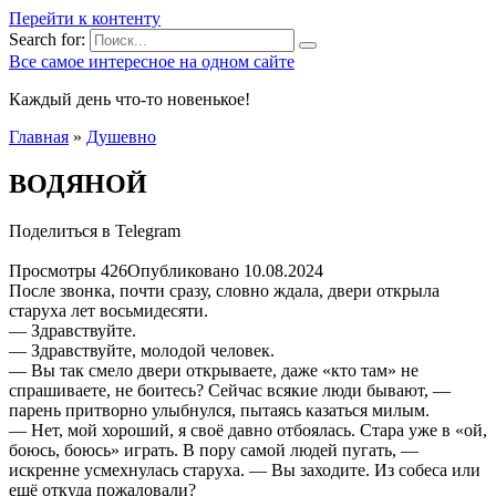
Перейти к контенту
Search for:
Все самое интересное на одном сайте
Каждый день что-то новенькое!
Главная
»
Душевно
ВОДЯНОЙ
Поделиться в Telegram
Просмотры
426
Опубликовано
10.08.2024
После звонка, почти сразу, словно ждала, двери открыла
старуха лет восьмидесяти.
— Здравствуйте.
— Здравствуйте, молодой человек.
— Вы так смело двери открываете, даже «кто там» не
спрашиваете, не боитесь? Сейчас всякие люди бывают, —
парень притворно улыбнулся, пытаясь казаться милым.
— Нет, мой хороший, я своё давно отбоялась. Стара уже в «ой,
боюсь, боюсь» играть. В пору самой людей пугать, —
искренне усмехнулась старуха. — Вы заходите. Из собеса или
ещё откуда пожаловали?