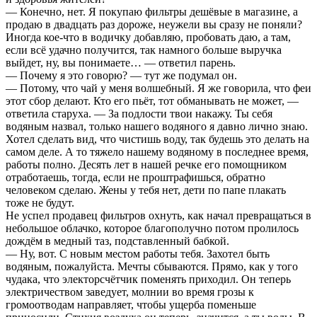
— Конечно, нет. Я покупаю фильтры дешёвые в магазине, а
продаю в двадцать раз дороже, неужели вы сразу не поняли?
Иногда кое-что в водичку добавляю, пробовать даю, а там,
если всё удачно получится, так намного больше выручка
выйдет, ну, вы понимаете… — ответил парень.
— Почему я это говорю? — тут же подумал он.
— Потому, что чай у меня волшебный. Я же говорила, что феи
этот сбор делают. Кто его пьёт, тот обманывать не может, —
ответила старуха. — За подлости твои накажу. Ты себя
водяным назвал, только нашего водяного я давно лично знаю.
Хотел сделать вид, что чистишь воду, так будешь это делать на
самом деле. А то тяжело нашему водяному в последнее время,
работы полно. Десять лет в нашей речке его помощником
отработаешь, тогда, если не проштрафишься, обратно
человеком сделаю. Жены у тебя нет, дети по папе плакать
тоже не будут.
Не успел продавец фильтров охнуть, как начал превращаться в
небольшое облачко, которое благополучно потом пролилось
дождём в медный таз, подставленный бабкой.
— Ну, вот. С новым местом работы тебя. Захотел быть
водяным, пожалуйста. Мечты сбываются. Прямо, как у того
чудака, что электорсчётчик поменять приходил. Он теперь
электричеством заведует, молнии во время грозы к
громоотводам направляет, чтобы ущерба поменьше