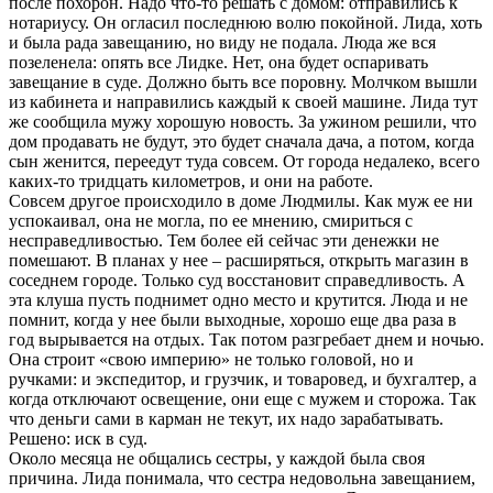
после похорон. Надо что-то решать с домом: отправились к
нотариусу. Он огласил последнюю волю покойной. Лида, хоть
и была рада завещанию, но виду не подала. Люда же вся
позеленела: опять все Лидке. Нет, она будет оспаривать
завещание в суде. Должно быть все поровну. Молчком вышли
из кабинета и направились каждый к своей машине. Лида тут
же сообщила мужу хорошую новость. За ужином решили, что
дом продавать не будут, это будет сначала дача, а потом, когда
сын женится, переедут туда совсем. От города недалеко, всего
каких-то тридцать километров, и они на работе.
Совсем другое происходило в доме Людмилы. Как муж ее ни
успокаивал, она не могла, по ее мнению, смириться с
несправедливостью. Тем более ей сейчас эти денежки не
помешают. В планах у нее – расширяться, открыть магазин в
соседнем городе. Только суд восстановит справедливость. А
эта клуша пусть поднимет одно место и крутится. Люда и не
помнит, когда у нее были выходные, хорошо еще два раза в
год вырывается на отдых. Так потом разгребает днем и ночью.
Она строит «свою империю» не только головой, но и
ручками: и экспедитор, и грузчик, и товаровед, и бухгалтер, а
когда отключают освещение, они еще с мужем и сторожа. Так
что деньги сами в карман не текут, их надо зарабатывать.
Решено: иск в суд.
Около месяца не общались сестры, у каждой была своя
причина. Лида понимала, что сестра недовольна завещанием,