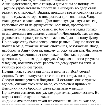
Анна чувствовала, что с каждым днем силы ее покидают.
Труднее утром вставать с постели. Выходить во двор стала
реже и то с палочкой. Видать, приходит время соединить свои
души с мужем, которого похоронила три года назад. Чаще
стала думать о завещании. Дом после «ухода» мужа все еще
крепенько стоял на фундаменте. Большой, просторный,
строился-то на большую семью, но бог их наградил только
двумя дочками-погодками: Лидией и Людмилой. Так уж она
радовалась их рождению, что имена выбрала на одну букву.
Но по характеру были совершенно разные. Лида полностью
пошла в отца, такая же тихая, спокойная, безотказная. Люда,
наоборот, в Анну, боевая, никому спуску не давала. Частенько
соседские мальчишки от нее плакали. Вот так и росли
девчонки, дополняя одна другую. Старшая во всем уступала
младшей, большую часть работы по дому брала на себя. И
учились ровно, без троек.
Помнит, как устраивали Лиду в институт. Всей семьей
ездили. Тяжело выпускать птенчика из гнезда, но надо.
Следом пошла учиться Людмила. И остались они с мужем
вдвоем, сначала тоскливо было, со временем привыкли.
Девчонки их не бросили, даже когда замуж вышли.
Приезжали семьями, вот уж где родителям удовольствие. Во
внуках вообще души не чаяли.
Лидии и муж попался такой же спокойный. Жили как все,