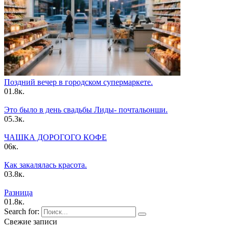
Поздний вечер в городском супермаркете.
0
1.8к.
Это было в день свадьбы Лиды- почтальонши.
0
5.3к.
ЧАШКА ДОPОГОГО КОФЕ
0
6к.
Как закалялась красота.
0
3.8к.
Pазница
0
1.8к.
Search for:
Свежие записи