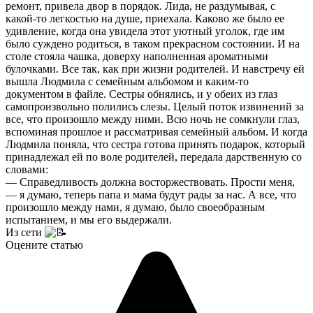
ремонт, привела двор в порядок. Лида, не раздумывая, с
какой-то легкостью на душе, приехала. Каково же было ее
удивление, когда она увидела этот уютный уголок, где им
было суждено родиться, в таком прекрасном состоянии. И на
столе стояла чашка, доверху наполненная ароматными
булочками. Все так, как при жизни родителей. И навстречу ей
вышла Людмила с семейным альбомом и каким-то
документом в файле. Сестры обнялись, и у обеих из глаз
самопроизвольно полились слезы. Целый поток извинений за
все, что произошло между ними. Всю ночь не сомкнули глаз,
вспоминая прошлое и рассматривая семейный альбом. И когда
Людмила поняла, что сестра готова принять подарок, который
принадлежал ей по воле родителей, передала дарственную со
словами:
— Справедливость должна восторжествовать. Прости меня,
— я думаю, теперь папа и мама будут рады за нас. А все, что
произошло между нами, я думаю, было своеобразным
испытанием, и мы его выдержали.
Из сети
Оцените статью