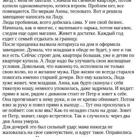
звезд с неба не хватали. Сначала на съемной квартире, потом
купили однокомнатную, ютятся втроем. Проблем нет, все
помещаются. По меркам Анны, тесновато. Вот и решила
завещание написать на Лиду.
Люда пробивная, всего добилась сама. У нее свой бизнес.
Начинала, как и многие, с маленького ларька, потом магазин,
следом еще один магазин. Живет в достатке. Каждый год
ездит с семьей отдыхать за границу.
После праздника вызвала нотариуса на дом и оформила
завещание. Думала, что младшая в обиде не будет, у нее и так
все есть. Сейчас строят дом, квартира большая, уже и детям по
квартире купила. А Лиде надо бы улучшить свои жилищные
условия. Довольная, что наконец-то, исполнила не только
свою волю, но и желание мужа. При жизни он всегда старался
помогать именно старшей дочери. Все ему казалось, Лида
хуже живет, чем младшая. Анна, как будто скинула с себя
тяжелую ношу, немного упокоилась, даже задремала. И видит:
прямо в зале, рядом с диваном стоит ее Петр и зовет к себе.
Она протягивает к нему руки, и он ее крепко обнимает. Потом
взял за руку и повел прямо к выходу… Тут она проснулась и
не поймет: сон или явь? Как-то неладно стало на душе. Зовет
ее Петр, значит, скоро встретятся. Так и случилось: через два
дня Анна умерла.
Для дочерей это был сильный удар: мама никогда не
жаловалась на свое самочувствие, и вдруг такое. Оправились