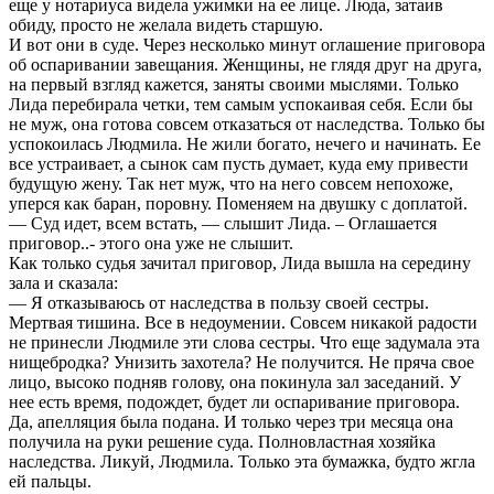
еще у нотариуса видела ужимки на ее лице. Люда, затаив
обиду, просто не желала видеть старшую.
И вот они в суде. Через несколько минут оглашение приговора
об оспаривании завещания. Женщины, не глядя друг на друга,
на первый взгляд кажется, заняты своими мыслями. Только
Лида перебирала четки, тем самым успокаивая себя. Если бы
не муж, она готова совсем отказаться от наследства. Только бы
успокоилась Людмила. Не жили богато, нечего и начинать. Ее
все устраивает, а сынок сам пусть думает, куда ему привести
будущую жену. Так нет муж, что на него совсем непохоже,
уперся как баран, поровну. Поменяем на двушку с доплатой.
— Суд идет, всем встать, — слышит Лида. – Оглашается
приговор..- этого она уже не слышит.
Как только судья зачитал приговор, Лида вышла на середину
зала и сказала:
— Я отказываюсь от наследства в пользу своей сестры.
Мертвая тишина. Все в недоумении. Совсем никакой радости
не принесли Людмиле эти слова сестры. Что еще задумала эта
нищебродка? Унизить захотела? Не получится. Не пряча свое
лицо, высоко подняв голову, она покинула зал заседаний. У
нее есть время, подождет, будет ли оспаривание приговора.
Да, апелляция была подана. И только через три месяца она
получила на руки решение суда. Полновластная хозяйка
наследства. Ликуй, Людмила. Только эта бумажка, будто жгла
ей пальцы.