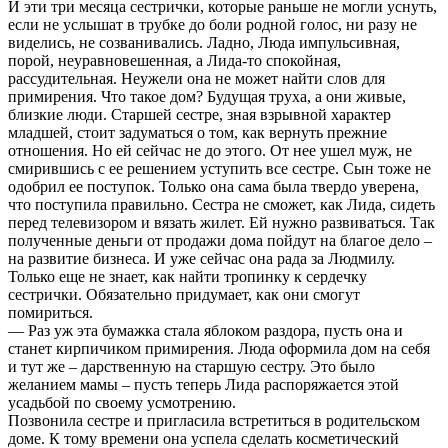
И эти три месяца сестрички, которые раньше не могли уснуть,
если не услышат в трубке до боли родной голос, ни разу не
виделись, не созванивались. Ладно, Люда импульсивная,
порой, неуравновешенная, а Лида-то спокойная,
рассудительная. Неужели она не может найти слов для
примирения. Что такое дом? Будущая труха, а они живые,
близкие люди. Старшей сестре, зная взрывной характер
младшей, стоит задуматься о том, как вернуть прежние
отношения. Но ей сейчас не до этого. От нее ушел муж, не
смирившись с ее решением уступить все сестре. Сын тоже не
одобрил ее поступок. Только она сама была твердо уверена,
что поступила правильно. Сестра не сможет, как Лида, сидеть
перед телевизором и вязать жилет. Ей нужно развиваться. Так
полученные деньги от продажи дома пойдут на благое дело –
на развитие бизнеса. И уже сейчас она рада за Людмилу.
Только еще не знает, как найти тропинку к сердечку
сестрички. Обязательно придумает, как они смогут
помириться.
— Раз уж эта бумажка стала яблоком раздора, пусть она и
станет кирпичиком примирения. Люда оформила дом на себя
и тут же – дарственную на старшую сестру. Это было
желанием мамы – пусть теперь Лида распоряжается этой
усадьбой по своему усмотрению.
Позвонила сестре и пригласила встретиться в родительском
доме. К тому времени она успела сделать косметический