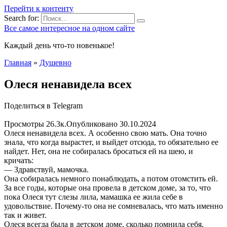
Перейти к контенту
Search for:
Все самое интересное на одном сайте
Каждый день что-то новенькое!
Главная
»
Душевно
Олеся ненавидела всех
Поделиться в Telegram
Просмотры
26.3к.
Опубликовано
30.10.2024
Олеся ненавидела всех. А особенно свою мать. Она точно
знала, что когда вырастет, и выйдет отсюда, то обязательно ее
найдет. Нет, она не собиралась бросаться ей на шею, и
кричать:
— Здравствуй, мамочка.
Она собиралась немного понаблюдать, а потом отомстить ей.
За все годы, которые она провела в детском доме, за то, что
пока Олеся тут слезы лила, мамашка ее жила себе в
удовольствие. Почему-то она не сомневалась, что мать именно
так и живет.
Олеся всегда была в детском доме, сколько помнила себя,