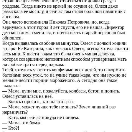
страшное для себя решение, отказаться от дочки сразу, в
роддоме. Тогда никто из врачей не осудил ее. Олеся даже
разыскала ее могилу, и сейчас там стоял большой памятник с
ангелом.
Она часто вспоминала Николая Петровича, но, когда
вернулась в этот город 8 лет спустя, его не нашла. Директор
детского дома сменился, и почти весть старый персонал был
обновлен.
Когда выдавалась свободная минутка, Олеся с дочкой ходили
в парк. Ее Катерина, как смеялась Олеся, всегда хотела спасти
весь мир. К шести годам это была очень умная девочка,
которая совершенно непонятным способом уговаривала мать
на любые траты перед парком.
То ей хотелось угостить конфетами всех детей, то накормить
батонами всех уток, то на улице такая жара, что им нужно не
меньше десяти порций мороженого. А сегодня она такое
выдала…
— Мама, купи мне, пожалуйста, колбасы, батон и попить.
Олеся уставилась на нее.
— Боюсь спросить, кто на этот раз.
— Мама, может лучше тебе не знать? Зачем лишний раз
нервничать?
— Катя, мы сейчас никуда не пойдем.
— Мама, это бомж.
— Кто?!