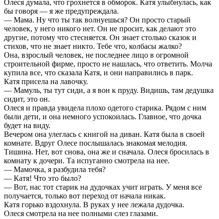
Олеся думала, что грохнется в обморок. Катя улыбнулась, как
бы говоря — я же предупреждала.
— Мама. Ну что ты так волнуешься? Он просто старый
человек, у него никого нет. Он не просит, как делают это
другие, потому что стесняется. Он знает столько сказок и
стихов, что не знает никто. Тебе что, колбасы жалко?
Она, взрослый человек, не последнее лицо в огромной
строительной фирме, просто не нашлась, что ответить. Молча
купила все, что сказала Катя, и они направились в парк.
Катя присела на лавочку.
— Мамуль, ты тут сиди, а я вон к пруду. Видишь, там дедушка
сидит, это он.
Олеся и правда увидела плохо одетого старика. Рядом с ним
были дети, и она немного успокоилась. Главное, что дочка
будет на виду.
Вечером она улеглась с книгой на диван. Катя была в своей
комнате. Вдруг Олесе послышалась знакомая мелодия.
Тишина. Нет, вот снова, она же и сначала. Олеся бросилась в
комнату к дочери. Та испуганно смотрела на нее.
— Мамочка, я разбудила тебя?
— Катя! Что это было?
— Вот, нас тот старик на дудочках учит играть. У меня все
получается, только вот переход от начала никак.
Катя горько вздохнула. В руках у нее лежала дудочка.
Олеся смотрела на нее полными слез глазами.