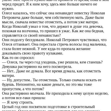
черед придет. Я к ним хочу, здесь мне больше ничего не
нужно.
Олесе казалось, что сейчас она ненавидит невестку Николая
Петровича даже больше, чем собственную мать. Даже были
мысли, сначала невестке отомстить, а потом уже матери.
Когда Николай узнал о том, что держит в душе эта девочка,
похожая на волчонка, то пришел в ужас. Как же она бедная,
справляется со своей ненавистью?
Они подолгу беседовали. Николай Петрович чувствовал, что
Олеся оттаивает. Она перестала стричь волосы под мальчика,
стала более нежной. У нее куда-то пропала желание
доказывать свою правоту кулаками.
Как-то он спросил:
— Олеся, ты через год уходишь, уже решила, кем станешь?
Девушка растерянно на него посмотрела.
— Нет.. Даже не думала. Все время думала, как отомстить
матери.
— Ну, допустим.. Ты отомстишь. Только сначала искать ее
будешь. Непонятно, на какие деньги, но это мы тоже
пропустим, а что потом?
Она растерянно молчала. Не приходила к нему целую неделю,
а потом все-таки пришла:
— Я хочу строить.
Целый год они посвятили подготовке в строительный