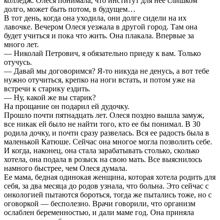
колледж. Олеся понимала, что институт для нее слишком
долго, может быть потом, в будущем…
В тот день, когда она уходила, они долге сидели на их
лавочке. Вечером Олеся уезжала в другой город. Там она
будет учиться и пока что жить. Она плакала. Впервые за
много лет.
— Николай Петрович, я обязательно приеду к вам. Только
отучусь.
— Давай мы договоримся? Я-то никуда не денусь, а вот тебе
нужно отучиться, крепко на ноги встать, и потом уже на
встречи к старику ездить.
— Ну, какой же вы старик?
На прощание он подарил ей дудочку.
Прошло почти пятнадцать лет. Олеся поздно вышла замуж,
все никак ей было не найти того, кто ее бы понимал. В 30
родила дочку, и почти сразу развелась. Вся ее радость была в
маленькой Катюше. Сейчас она многое могла позволить себе.
И когда, наконец, она стала зарабатывать столько, сколько
хотела, она подала в розыск на свою мать. Все выяснилось
намного быстрее, чем Олеся думала.
Ее мама, бедная одинокая женщина, которая хотела родить для
себя, за два месяца до родов узнала, что больна. Это сейчас с
онкологией пытаются бороться, тогда же пытались тоже, но с
оговоркой — бесполезно. Врачи говорили, что организм
ослаблен беременностью, и дали маме год. Она приняла