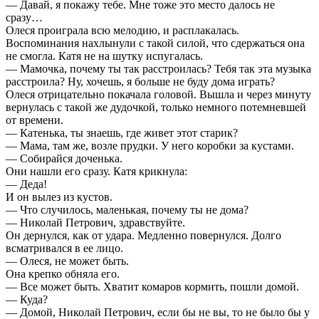
— Давай, я покажу тебе. Мне тоже это место далось не
сразу…
Олеся проиграла всю мелодию, и расплакалась.
Воспоминания нахлынули с такой силой, что сдержаться она
не смогла. Катя не на шутку испугалась.
— Мамочка, почему ты так расстроилась? Тебя так эта музыка
расстроила? Ну, хочешь, я больше не буду дома играть?
Олеся отрицательно покачала головой. Вышла и через минуту
вернулась с такой же дудочкой, только немного потемневшей
от времени.
— Катенька, ты знаешь, где живет этот старик?
— Мама, там же, возле прудки. У него коробки за кустами.
— Собирайся доченька.
Они нашли его сразу. Катя крикнула:
— Деда!
И он вылез из кустов.
— Что случилось, маленькая, почему ты не дома?
— Николай Петрович, здравствуйте.
Он дернулся, как от удара. Медленно повернулся. Долго
всматривался в ее лицо.
— Олеся, не может быть.
Она крепко обняла его.
— Все может быть. Хватит комаров кормить, пошли домой.
— Куда?
— Домой, Николай Петрович, если бы не вы, то не было бы у