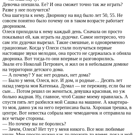
Девочка опешила. Ее? И она сможет точно так же играть?
Разве у нее получится?
Она шагнула к нему. Дворнику на вид было лет 50, 55. Не
совсем понятно было почему он в таком возрасте работает
дворником.
Олеся приходила к нему каждый день. Сначала он просто
показывал ей, как играть на дудочке. Самое интересно, что
сам эти дудочки вырезал. Такие смешные, и одновременно
грациозные. Когда у Олеси стали получаться первые
настоящие звуки мелодии, она просто не сдержалась и обняла
дворника. Вот тогда-то они впервые и разговорились.
Звали его Николай Петрович, и жил он в небольшом домике
на территории детского дома.
— А почему? У вас нет родных, нет дома?
— Было у меня, Олеся, все. И дом, и родные… Десять лет
назад умерла моя Катенька. Думал — не переживу, если бы не
сын… Потом решил он жениться, девушка красивая, но уж
больно жадная. Ну, главное, чтоб Сашке моему нравилась. А
спустя пять лет разбился мой Сашка на машине. А квартира-
то моя, давно уж на него переписана была. Хорошая трешка, в
центре. Вот невестка собрала мне чемоданчик и отправила на
все четыре стороны.
— Но почему вы не боролись?
— Зачем, Олеся? Нет тут у меня никого. Все мои любимые
ушли. Мне просто нужно как-то прожить то время, пока и мой