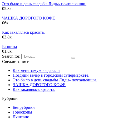
Это было в день свадьбы Лиды- почтальонши.
0
5.3к.
ЧАШКА ДОPОГОГО КОФЕ
0
6к.
Как закалялась красота.
0
3.8к.
Pазница
0
1.8к.
Search for:
Свежие записи
Как меня замуж выдавали
Поздний вечер в городском супермаркете.
Это было в день свадьбы Лиды- почтальонши.
ЧАШКА ДОPОГОГО КОФЕ
Как закалялась красота.
Рубрики
Без рубрики
Гороскопы
Душевно