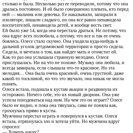
столько и была. Несколько раз ее переводили, потому что она
дралась постоянно. И ей было совершенно плевать, кто перед
ней — мальчик или девочка. Ее наказывали, запирали в
изоляторе, лишали сладкого, но она все равно ненавидела
воспитателей, ненавидела детей, и вообще весть свет.
Ей было уже 14, когда она перестала драться. Не потому, что
она вдруг всех полюбила, а потому, что все и так ее очень
боялись. Олесе стало скучно. Она уходила куда-нибудь в
дальний уголок детдомовской территории и просто сидела.
Сидела, и мечтала о том, как найдет мать и отомстит ей.
Как-то раз она услышала странную мелодию. Олеся
прислушалась. Ни на что не похоже. Музыку она любила, и
всегда замирала, если слышала что-то красивое. Но эта
мелодия… Она была очень красивой, очень грустной, даже
какой-то тоскливой, но что это звучало, она никак не могла
понять.
Олеся встала, подошла к кустам акации и раздвинула их
осторожно. Ничего себе, это их новый дворник. Она уже
успела поиздеваться над ним. На чем это он играет? Олесе
было не видно, и пока она тянулась, сама не поняла как,
грохнулась прямо в кусты.
Мужчина перестал играть и повернулся к кустам. Олеся
встала, отряхнулась зло и хотела уйти. Но мужчина вдруг
спросил:
— Хочешь научу?