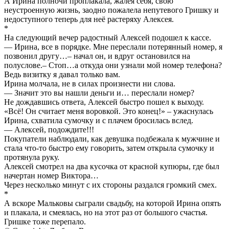
А Ирина полночи проплакала, жалея себя, свою
неустроенную жизнь, заодно пожалела непутевого Гришку и
недоступного теперь для неё растеряху Алексея.
*
На следующий вечер радостный Алексей подошел к кассе.
— Ирина, все в порядке. Мне переслали потерянный номер, я
позвонил другу…– начал он, и вдруг остановился на
полуслове.– Стоп…а откуда они узнали мой номер телефона?
Ведь визитку я давал только вам.
Ирина молчала, не в силах произнести ни слова.
— Значит это вы нашли деньги и… переслали номер?
Не дождавшись ответа, Алексей быстро пошел к выходу.
«Всё! Он считает меня воровкой. Это конец!» – ужаснулась
Ирина, схватила сумочку и с плачем бросилась вслед.
— Алексей, подождите!!!
Покупатели наблюдали, как девушка подбежала к мужчине и
стала что-то быстро ему говорить, затем открыла сумочку и
протянула руку.
Алексей смотрел на два кусочка от красной купюры, где был
начертан номер Виктора…
Через несколько минут с их стороны раздался громкий смех.
*
А вскоре Мальковы сыграли свадьбу, на которой Ирина опять
и плакала, и смеялась, но на этот раз от большого счастья.
Гришке тоже перепало.