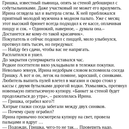
Гришка, известный пьяница, опять за стеной дебоширил с
собутыльниками. Даже участковый не может его вразумить.
Ирина оглядела зал и вытерла слезы. К ней приближался
приятный молодой мужчина в модном пальто. Уже с месяц
этот высокий брюнет всегда подходил к ее кассе, оплачивая
пиццу и сок. « Одинокий, наверное, – думала она.–
Достанется же кому-то такой красавчик».
Покупатель и сейчас подошел с пиццей, мило улыбнулся,
протянул пять тысяч, но передумал:
— Найду без сдачи, чтобы вас не напрягать.
Расплатился и ушел.
До закрытия супермаркета оставался час.
Редкие посетители вяло укладывали в тележки покупки.
Невольно зевнув, Ирина недобрым словом вспомнила соседа
Гришку. А вот и он, легок на помине, заросший, с синяками.
Любитель выпить пулей влетел в магазин и скоро стоял у
кассы с двумя бутылками дорогой водки. Ухмыляясь, протянул
новенькую пятитысячную купюру. «Банкет за стеной будет
продолжаться до утра», – разозлилась Ирина.
— Гришка, ограбил кого?!
Хитрые глазки соседа забегали между двух синяков.
— Почему сразу ограбил?
Ирина привычно посмотрела купюру на свет, провела
пальцами и вдруг …
— Подожди, Гришка, чего-то не так… Проверить надо.