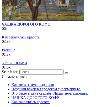
ЧАШКА ДОPОГОГО КОФЕ
0
6к.
Как закалялась красота.
0
3.8к.
Pазница
0
1.8к.
УPОК ЛЮБBИ
0
1.6к.
Search for:
Свежие записи
Как меня замуж выдавали
Поздний вечер в городском супермаркете.
Это было в день свадьбы Лиды- почтальонши.
ЧАШКА ДОPОГОГО КОФЕ
Как закалялась красота.