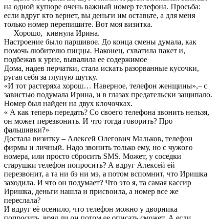
на одной купюре очень важный номер телефона. Просьба:
если вдруг кто вернет, вы деньги им оставьте, а для меня
только номер перепишите. Вот моя визитка.
— Хорошо,–кивнула Ирина.
Настроение было паршивое. До конца смены думала, как
помочь любителю пиццы. Наконец, схватила пакет и,
подбежав к урне, вывалила ее содержимое
Дома, надев перчатки, стала искать разорванные кусочки,
ругая себя за глупую шутку.
«И тот растеряха хорош… Наверное, телефон женщины»,– с
завистью подумала Ирина, и в глазах предательски защипало.
Номер был найден на двух клочочках.
« А как теперь передать? Со своего телефона звонить нельзя,
он может перезвонить. И что тогда говорить? Про
фальшивки?»
Достала визитку – Алексей Олегович Мальков, телефон
фирмы и личный. Надо звонить только ему, но с чужого
номера, или просто сбросить SMS. Может, у соседки
старушки телефон попросить? А вдруг Алексей ей
перезвонит, а та ни бэ ни мэ, а потом вспомнит, что Иришка
заходила. И что он подумает? Что это я, та самая кассир
Иришка, деньги нашла и присвоила, а номер все же
переслала?
И вдруг её осенило, что телефон можно у дворника
попросить, вряд ли он потом ее описать сможет. А если