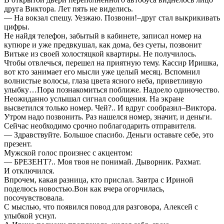
друга Виктора. Лет пять не виделись.
— На вокзал спешу. Уезжаю. Позвони!–друг стал выкрикивать
цифры.
Не найдя телефон, забытый в кабинете, записал номер на
купюре и уже предвкушал, как дома, без суеты, позвонит
Витьке из своей холостяцкой квартиры. Не получилось.
Чтобы отвлечься, перешел на приятную тему. Кассир Иришка,
вот кто занимает его мысли уже целый месяц. Вспомнил
волнистые волосы, глаза цвета ясного неба, приветливую
улыбку…Пора познакомиться поближе. Надоело одиночество.
Неожиданно услышал сигнал сообщения. На экране
высветился только номер. Чей?.. И вдруг сообразил–Виктора.
Утром надо позвонить. Раз нашелся номер, значит, и деньги.
Сейчас необходимо срочно поблагодарить отправителя.
— Здравствуйте. Большое спасибо. Деньги оставьте себе, это
презент.
Мужской голос произнес с акцентом:
— БРЕЗЕНТ?.. Моя твоя не понимай. Дыворник. Рахмат.
И отключился.
Впрочем, какая разница, кто прислал. Завтра с Ириной
поделюсь новостью.Вон как вчера огорчилась,
посочувствовала.
С мыслью, что появился повод для разговора, Алексей с
улыбкой уснул.