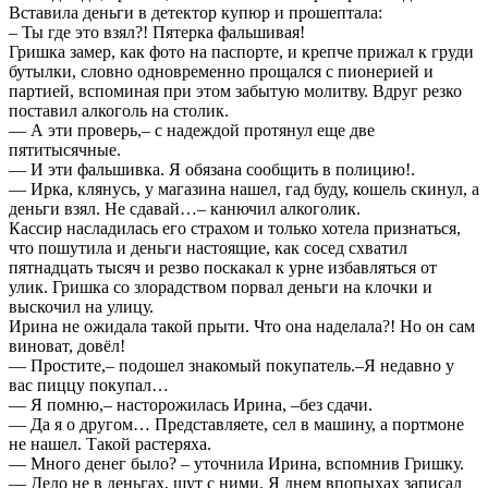
Вставила деньги в детектор купюр и прошептала:
– Ты где это взял?! Пятерка фальшивая!
Гришка замер, как фото на паспорте, и крепче прижал к груди
бутылки, словно одновременно прощался с пионерией и
партией, вспоминая при этом забытую молитву. Вдруг резко
поставил алкоголь на столик.
— А эти проверь,– с надеждой протянул еще две
пятитысячные.
— И эти фальшивка. Я обязана сообщить в полицию!.
— Ирка, клянусь, у магазина нашел, гад буду, кошель скинул, а
деньги взял. Не сдавай…– канючил алкоголик.
Кассир насладилась его страхом и только хотела признаться,
что пошутила и деньги настоящие, как сосед схватил
пятнадцать тысяч и резво поскакал к урне избавляться от
улик. Гришка со злорадством порвал деньги на клочки и
выскочил на улицу.
Ирина не ожидала такой прыти. Что она наделала?! Но он сам
виноват, довёл!
— Простите,– подошел знакомый покупатель.–Я недавно у
вас пиццу покупал…
— Я помню,– насторожилась Ирина, –без сдачи.
— Да я о другом… Представляете, сел в машину, а портмоне
не нашел. Такой растеряха.
— Много денег было? – уточнила Ирина, вспомнив Гришку.
— Дело не в деньгах, шут с ними. Я днем впопыхах записал