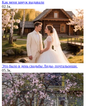
Как меня замуж выдавали
0
2.1к.
Это было в день свадьбы Лиды- почтальонши.
0
5.3к.