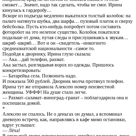
сможет… Значит, надо так сделать, чтобы не смог. Ирина
кинулась к гардеробу…
Вскоре из подъезда медленно выкатился толстый колобок: на
пальто натянута шубка, два шарфа… пуховый платок и сверху
бейсболка. Пусть кто-нибудь попробует потом составить
фоторобот на это нелепое существо. Колобок покатился
подальше от дома, путая следы и прислушиваясь к звукам…
шкряб -шкряб… Вот и он –свидетель –инкогнито
среднеазиатской национальности –самое то.
Подойдя к дворнику, Ирина глухо сказала:
— Ака…дай телефон, рахмат.
Ака застыл, разглядывая ворох из одежды. Пришлось
конкретизировать:
— Батарейка села. Позвонить надо.
И показала 500 рублей. Дворник молча протянул телефон.
Ирина тут же отправила Алексею номер неизвестной
женщины. УФФФ! На душе стало легче.
— Рахмат–саламат–виноград–гранат – поблагодарила она и
поспешила домой.
*
Алексею не спалось. Не о деньгах он думал, а вспоминал
дневную встречу, как, направляясь в кафе мимо остановки,
вдруг услышал:
— Лёха!
В открытой двери переполненного автобуса виднелось лицо