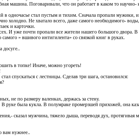
ная машина. Поговаривали, что он работает в каком то научно- 
ый в одночасье стал пустым и тихим. Сначала пропали мужики, 
о холодно. Не хватало всего, даже самого необходимого- воды, 
паек и карточки.
всех. И уже почти пропали все жители нашего большого двора. В 
о самого » вшивого интигилента» со связкой книг в руках.
 досуге..
ошить в топке! Иначе, можно угореть!
!
стал спускаться с лестницы. Сделав три шага, остановился:
я?
ых, не по размеру валенках, держась за стену.
го. В руке была кукла. В полумраке промерзшей прихожей, она ка
ия,- сказал мужчина, тяжело дыша, переводя дух, протягивая м
о вам нужнее..