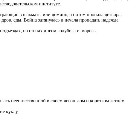
исследовательском институте.
играющие в шахматы или домино, а потом пропала детвора.
дров, еды..Война затянулась и начала пропадать надежда.
подъездах, на стенах инеем голубела изморозь.
залась неествественной в своем легоньком и коротком летнем
не куклу.