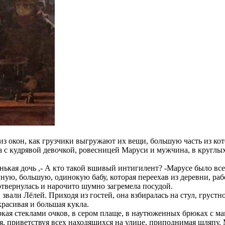
з окон, как грузчики выгружают их вещи, большую часть из кот
а с кудрявой девочкой, ровесницей Маруси и мужчина, в круглы
ькая дочь ,- А кто такой вшивый интигилент? -Марусе было всег
ную, большую, одинокую бабу, которая переехав из деревни, раб
отвернулась и нарочито шумно загремела посудой.
вали Лёлей. Приходя из гостей, она взбиралась на стул, грустно
красивая и большая кукла.
кая стеклами очков, в сером плаще, в наутюженных брюках с ман
я, приветствуя всех находящихся на улице, приподнимая шляпу. 