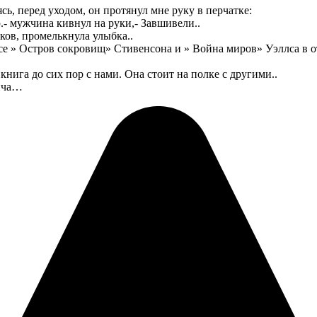
ь, перед уходом, он протянул мне руку в перчатке:
 мужчина кивнул на руки,- Завшивели..
чков, промелькнула улыбка..
се » Остров сокровищ» Стивенсона и » Война миров» Уэллса в о
книга до сих пор с нами. Она стоит на полке с другими..
вича…