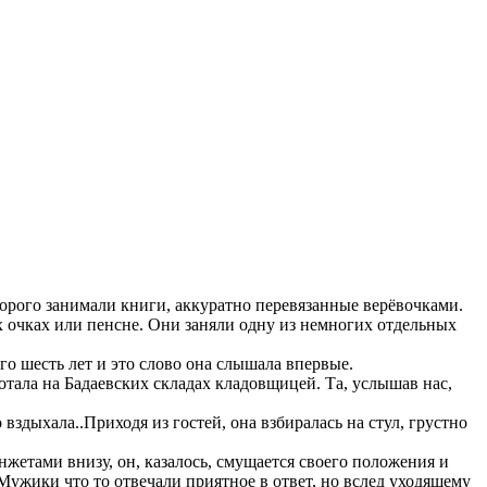
орого занимали книги, аккуратно перевязанные верёвочками.
х очках или пенсне. Они заняли одну из немногих отдельных
о шесть лет и это слово она слышала впервые.
отала на Бадаевских складах кладовщицей. Та, услышав нас,
 вздыхала..Приходя из гостей, она взбиралась на стул, грустно
жетами внизу, он, казалось, смущается своего положения и
Мужики что то отвечали приятное в ответ, но вслед уходящему