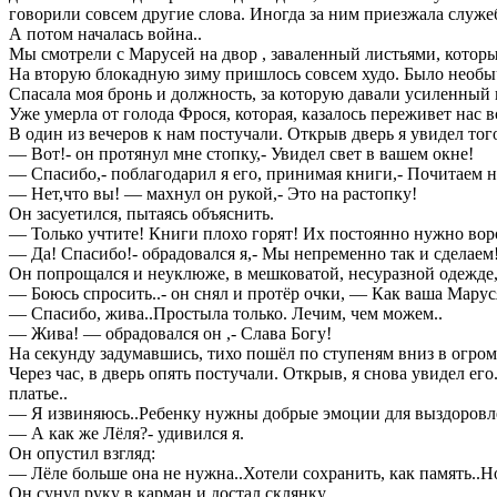
говорили совсем другие слова. Иногда за ним приезжала служеб
А потом началась война..
Мы смотрели с Марусей на двор , заваленный листьями, котор
На вторую блокадную зиму пришлось совсем худо. Было необычн
Спасала моя бронь и должность, за которую давали усиленный 
Уже умерла от голода Фрося, которая, казалось переживет нас 
В один из вечеров к нам постучали. Открыв дверь я увидел тог
— Вот!- он протянул мне стопку,- Увидел свет в вашем окне!
— Спасибо,- поблагодарил я его, принимая книги,- Почитаем на
— Нет,что вы! — махнул он рукой,- Это на растопку!
Он засуетился, пытаясь объяснить.
— Только учтите! Книги плохо горят! Их постоянно нужно вор
— Да! Спасибо!- обрадовался я,- Мы непременно так и сделаем
Он попрощался и неуклюже, в мешковатой, несуразной одежде, 
— Боюсь спросить..- он снял и протёр очки, — Как ваша Марус
— Спасибо, жива..Простыла только. Лечим, чем можем..
— Жива! — обрадовался он ,- Слава Богу!
На секунду задумавшись, тихо пошёл по ступеням вниз в огромн
Через час, в дверь опять постучали. Открыв, я снова увидел е
платье..
— Я извиняюсь..Ребенку нужны добрые эмоции для выздоровлен
— А как же Лёля?- удивился я.
Он опустил взгляд:
— Лёле больше она не нужна..Хотели сохранить, как память..Н
Он сунул руку в карман и достал склянку.