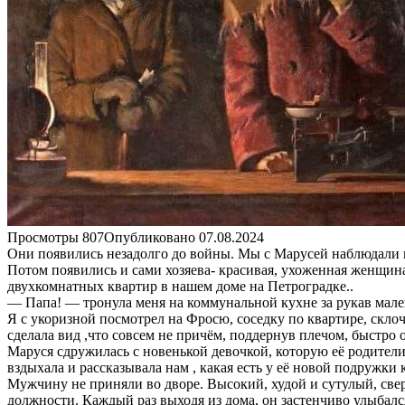
Просмотры
807
Опубликовано
07.08.2024
Они появились незадолго до войны. Мы с Марусей наблюдали и
Потом появились и сами хозяева- красивая, ухоженная женщин
двухкомнатных квартир в нашем доме на Петроградке..
— Папа! — тронула меня на коммунальной кухне за рукав мален
Я с укоризной посмотрел на Фросю, соседку по квартире, склоч
сделала вид ,что совсем не причём, поддернув плечом, быстро 
Маруся сдружилась с новенькой девочкой, которую её родители з
вздыхала и рассказывала нам , какая есть у её новой подружки 
Мужчину не приняли во дворе. Высокий, худой и сутулый, свер
должности. Каждый раз выходя из дома, он застенчиво улыбалс