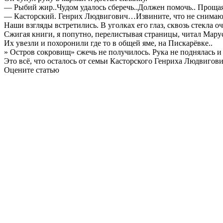
— Рыбий жир..Чудом удалось сберечь..Должен помочь.. Прощаяс
— Касторский. Генрих Людвигович…Извините, что не снимаю.-
Наши взгляды встретились. В уголках его глаз, сквозь стекла о
Сжигая книги, я попутно, перелистывая страницы, читал Мару
Их увезли и похоронили где то в общей яме, на Пискарёвке..
» Остров сокровищ» сжечь не получилось. Рука не поднялась и 
Это всё, что осталось от семьи Касторского Генриха Людвиго
Оцените статью