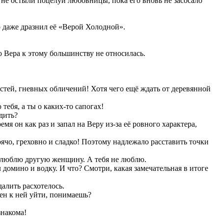
х не остыли поцелуи любовницы, пока его вновь не засосало
о даже дразнил её «Верой Холодной».
 Вера к этому большинству не относилась.
астей, гневных обличений! Хотя чего ещё ждать от деревянной
ебя, а ты о каких-то сапогах!
дить?
мя он как раз и запал на Веру из-за её ровного характера,
чо, греховно и сладко! Поэтому надлежало расставить точки
ку люблю другую женщину. А тебя не люблю.
домино и водку. И что? Смотри, какая замечательная в итоге
далить расхотелось.
рен к ней уйти, понимаешь?
знакома!