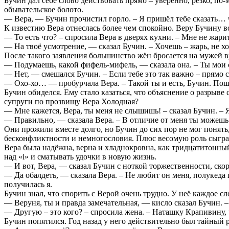
Бучин дал себе слово действовать прямо – уверенно, резко, по
обывательское болото.
— Вера, — Бучин прочистил горло. – Я пришёл тебе сказать… ч
К известию Вера отнеслась более чем спокойно. Веру Бучину в
— То есть что? – спросила Вера в дверях кухни. – Мне не жари
— На твоё усмотрение, — сказал Бучин. – Хочешь – жарь, не х
После такого заявления большинство жён бросается на мужей в
— Подумаешь, какой фифель-мифель, — сказала она. – Ты мои 
— Нет, — смешался Бучин. – Если тебе это так важно – прямо с
— Охо-хо… — пробурчала Вера. – Такой ты и есть, Бучин. Пошл
Бучин обиделся. Ему стало казаться, что объяснение о разрыве
супруги по прозвищу Вера Холодная?
— Мне кажется, Вера, ты меня не слышишь! – сказал Бучин. – Я
— Правильно, — сказала Вера. – В отличие от меня ты можешь у
Они прожили вместе долго, но Бучин до сих пор не мог понять, к
бесконфликтности и немногословия. Плюс весомую роль сыгра
Вера была надёжна, верна и хладнокровна, как тридцатитонны
над «i» и сматывать удочки в новую жизнь.
— И вот, Вера, — сказал Бучин с ноткой торжественности, скор
— Да обалдеть, — сказала Вера. – Не любит он меня, полукеда 
получилась я.
Бучин знал, что спорить с Верой очень трудно. У неё каждое сл
— Веруня, ты и правда замечательная, — кисло сказал Бучин. 
— Другую – это кого? – спросила жена. – Наташку Крапивину, 
Бучин попятился. Год назад у него действительно был тайный р