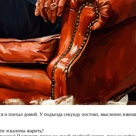
и поехал домой. У подъезда секунду постоял, мысленно взвешив
дти эскалопы жарить?