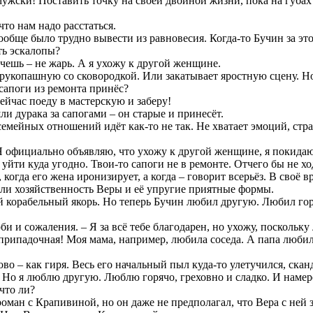
-мужски! Поставить точку на своей двойной жизни, пока на губа
то нам надо расстаться.
ообще было трудно вывести из равновесия. Когда-то Бучин за эт
ть эскалопы?
очешь – не жарь. А я ухожу к другой женщине.
рукопашную со сковородкой. Или закатывает яростную сцену. Но
сапоги из ремонта принёс?
ейчас поеду в мастерскую и заберу!
и дурака за сапогами – он старые и принесёт.
 семейных отношений идёт как-то не так. Не хватает эмоций, стр
 официально объявляю, что ухожу к другой женщине, я покидаю т
йти куда угодно. Твои-то сапоги не в ремонте. Отчего бы не хо
огда его жена иронизирует, а когда – говорит всерьёз. В своё вре
ли хозяйственность Веры и её упругие приятные формы.
й корабельный якорь. Но теперь Бучин любил другую. Любил горя
би и сожаления. – Я за всё тебе благодарен, но ухожу, посколь
припадочная! Моя мама, например, любила соседа. А папа любил 
ово – как гиря. Весь его начальный пыл куда-то улетучился, скан
– Но я люблю другую. Люблю горячо, греховно и сладко. И наме
что ли?
оман с Крапивиной, но он даже не предполагал, что Вера с ней 