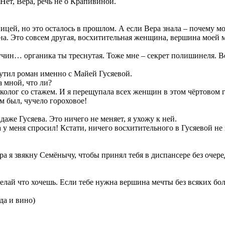
 Нет, Вера, речь не о Крапивиной.
цей, но это осталось в прошлом. А если Вера знала – почему мо
а. Это совсем другая, восхитительная женщина, вершина моей ме
Бучин… органика ты треснутая. Тоже мне – секрет полишинеля. 
рутил роман именно с Майей Гусяевой.
а мной, что ли?
колог со стажем. И я перещупала всех женщин в этом чёртовом г
ам был, чучело гороховое!
даже Гусяева. Это ничего не меняет, я ухожу к ней.
у меня спросил! Кстати, ничего восхитительного в Гусяевой не з
ра я звякну Семёнычу, чтобы принял тебя в диспансере без очере
делай что хочешь. Если тебе нужна вершина мечты без всяких б