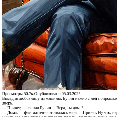
Просмотры
50.7к.
Опубликовано
05.03.2025
Высадив любовницу из машины, Бучин нежно с ней попрощался 
дверь.
— Привет, — сказал Бучин. – Вера, ты дома?
— Дома, — флегматично отозвалась жена. – Привет. Ну что, и