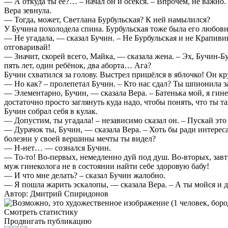
— А откуда ты её?… – начал он и осёкся. – Впрочем, не важно.
Вера зевнула.
— Тогда, может, Светлана Бурбульская? К ней намылился?
У Бучина похолодела спина. Бурбульская тоже была его любовни
— Не угадала, — сказал Бучин. – Не Бурбульская и не Крапивин
отговаривай!
— Значит, скорей всего, Майка, — сказала жена. – Эх, Бучин-
пять лет, один ребёнок, два аборта… Ага?
Бучин схватился за голову. Выстрел пришёлся в яблочко! Он к
— Но как? – пролепетал Бучин. – Кто нас сдал? Ты шпионила з
— Элементарно, Бучин, — сказала Вера. – Батенька мой, я гине
достаточно просто заглянуть куда надо, чтобы понять, что ты т
Бучин собрал себя в кулак.
— Допустим, ты угадала! – независимо сказал он. – Пускай это 
— Дурачок ты, Бучин, — сказала Вера. – Хоть бы ради интереса 
болезни у своей вершины мечты ты видел?
— Н-нет… — сознался Бучин.
— То-то! Во-первых, немедленно дуй под душ. Во-вторых, завт
муж гинеколога не в состоянии найти себе здоровую бабу!
— И что мне делать? – сказал Бучин жалобно.
— Я пошла жарить эскалопы, — сказала Вера. – А ты мойся и 
Автор: Дмитрий Спиридонов
Смотреть статистику
Продвигать публикацию